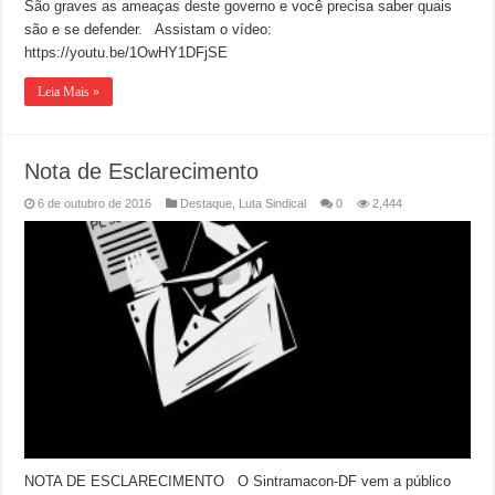
São graves as ameaças deste governo e você precisa saber quais
são e se defender. Assistam o vídeo:
https://youtu.be/1OwHY1DFjSE
Leia Mais »
Nota de Esclarecimento
6 de outubro de 2016
Destaque
,
Luta Sindical
0
2,444
NOTA DE ESCLARECIMENTO O Sintramacon-DF vem a público