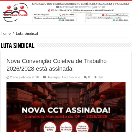
Home
/
Luta Sindical
Luta Sindical
Nova Convenção Coletiva de Trabalho
2026/2028 está assinada!
23 de junho de 2026
Destaque
,
Luta Sindical
0
398