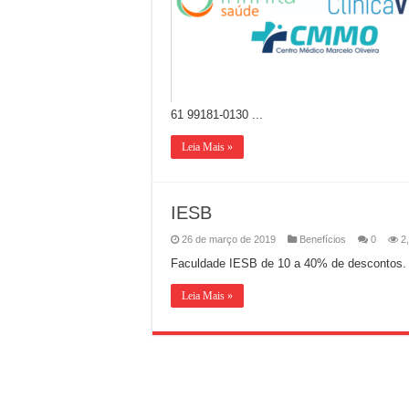
61 99181-0130 ...
Leia Mais »
IESB
26 de março de 2019
Benefícios
0
2
Faculdade IESB de 10 a 40% de descontos.
Leia Mais »