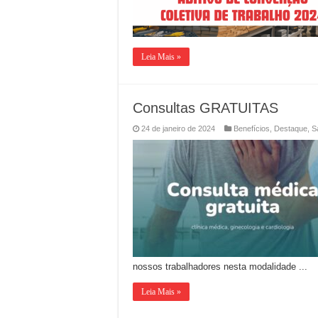
Leia Mais »
Consultas GRATUITAS
24 de janeiro de 2024
Benefícios
,
Destaque
,
S
nossos trabalhadores nesta modalidade ...
Leia Mais »