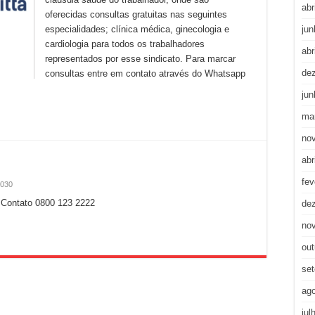
abr
oferecidas consultas gratuitas nas seguintes
especialidades; clínica médica, ginecologia e
jun
cardiologia para todos os trabalhadores
abr
representados por esse sindicato. Para marcar
de
consultas entre em contato através do Whatsapp
jun
ma
no
abr
fev
,030
 Contato 0800 123 2222
de
no
out
se
ag
jul