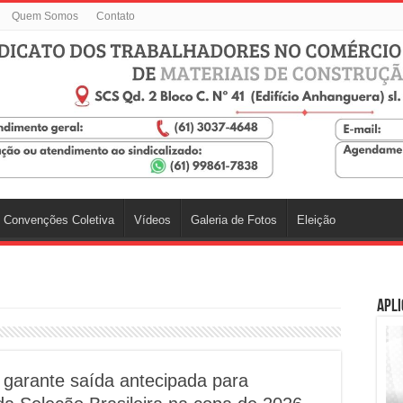
Quem Somos
Contato
Convenções Coletiva
Vídeos
Galeria de Fotos
Eleição
Apli
 garante saída antecipada para