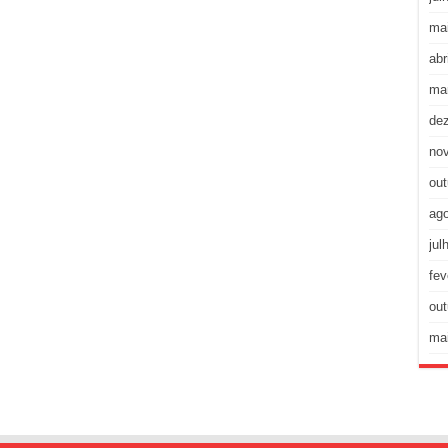
ma
abr
ma
de
no
out
ag
jul
fev
out
ma