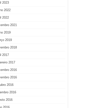
il 2023
ho 2022
il 2022
zembro 2021
ho 2019
rço 2019
vembro 2018
il 2017
ereiro 2017
zembro 2016
vembro 2016
ubro 2016
tembro 2016
osto 2016
ho 2016