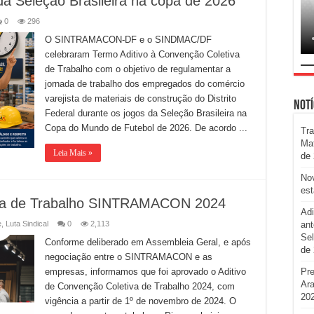
da Seleção Brasileira na copa de 2026
0
296
O SINTRAMACON-DF e o SINDMAC/DF
celebraram Termo Aditivo à Convenção Coletiva
de Trabalho com o objetivo de regulamentar a
jornada de trabalho dos empregados do comércio
varejista de materiais de construção do Distrito
Notí
Federal durante os jogos da Seleção Brasileira na
Copa do Mundo de Futebol de 2026. De acordo ...
Tra
Ma
Leia Mais »
de
No
est
tiva de Trabalho SINTRAMACON 2024
Adi
e
,
Luta Sindical
0
2,113
ant
Sel
Conforme deliberado em Assembleia Geral, e após
de
negociação entre o SINTRAMACON e as
empresas, informamos que foi aprovado o Aditivo
Pr
Ara
de Convenção Coletiva de Trabalho 2024, com
20
vigência a partir de 1º de novembro de 2024. O