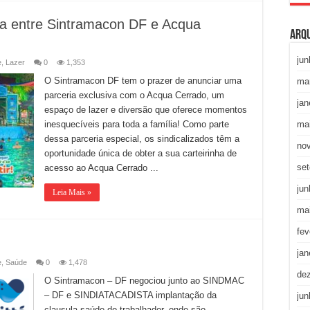
va entre Sintramacon DF e Acqua
Arq
jun
e
,
Lazer
0
1,353
O Sintramacon DF tem o prazer de anunciar uma
ma
parceria exclusiva com o Acqua Cerrado, um
jan
espaço de lazer e diversão que oferece momentos
inesquecíveis para toda a família! Como parte
ma
dessa parceria especial, os sindicalizados têm a
no
oportunidade única de obter a sua carteirinha de
se
acesso ao Acqua Cerrado ...
jun
Leia Mais »
ma
fev
jan
e
,
Saúde
0
1,478
de
O Sintramacon – DF negociou junto ao SINDMAC
– DF e SINDIATACADISTA implantação da
jun
clausula saúde do trabalhador, onde são