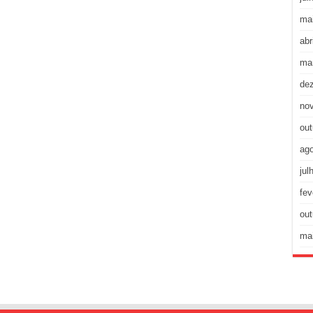
ma
abr
ma
de
no
out
ag
jul
fev
out
ma