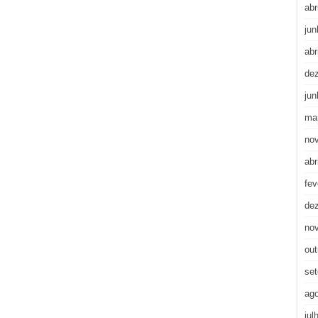
abr
jun
abr
de
jun
ma
no
abr
fev
de
no
out
se
ag
jul