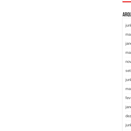
Arq
jun
ma
jan
ma
no
se
jun
ma
fev
jan
de
jun