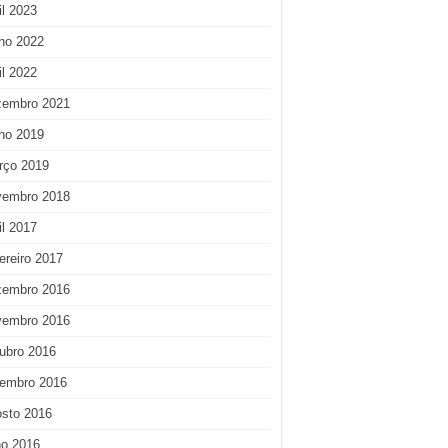
il 2023
ho 2022
il 2022
zembro 2021
ho 2019
rço 2019
vembro 2018
il 2017
ereiro 2017
zembro 2016
vembro 2016
ubro 2016
tembro 2016
osto 2016
ho 2016