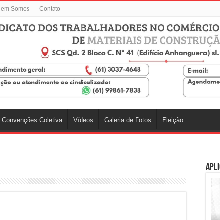
uem Somos
Contato
Convenções Coletiva
Vídeos
Galeria de Fotos
Eleição
Apli