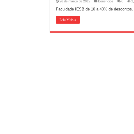
26 de março de 2019
Benefícios
0
2
Faculdade IESB de 10 a 40% de descontos.
Leia Mais »